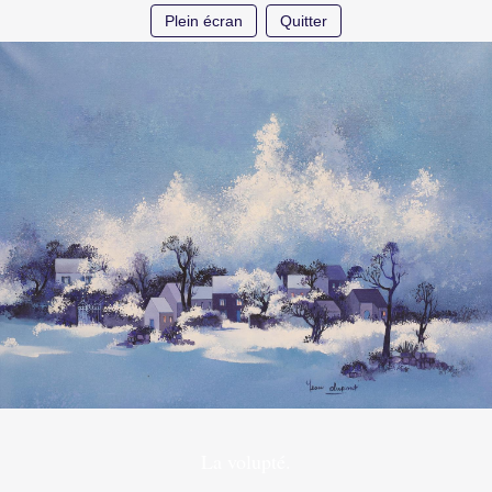
Plein écran
Quitter
La volupté.